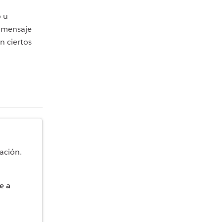
o u
o mensaje
n ciertos
ación.
e a