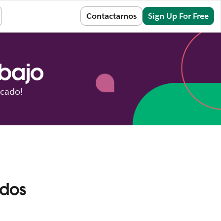
Sign In
Contactarnos
Sign Up For Free
abajo
icado!
ados