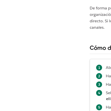
De forma p
organizaci
directo. Si
canales.
Cómo de
Ab
Ha
Ha
Se
el
Ha