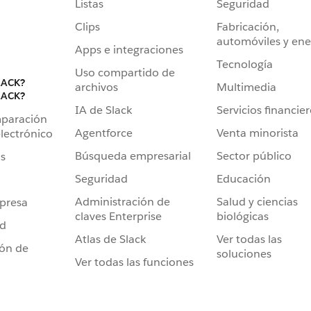
Listas
Seguridad
Clips
Fabricación,
automóviles y ene
Apps e integraciones
Tecnología
Uso compartido de
LACK?
archivos
Multimedia
LACK?
IA de Slack
Servicios financie
mparación
Agentforce
Venta minorista
lectrónico
Búsqueda empresarial
Sector público
s
Seguridad
Educación
Administración de
Salud y ciencias
presa
claves Enterprise
biológicas
ad
Atlas de Slack
Ver todas las
ión de
soluciones
Ver todas las funciones