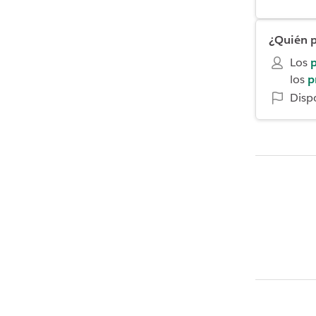
¿Quién p
Los
p
los
p
Disp