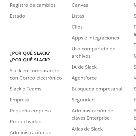
Registro de cambios
Canvas
Estado
Listas
Clips
F
a
Apps e integraciones
Uso compartido de
¿POR QUÉ SLACK?
archivos
¿POR QUÉ SLACK?
IA de Slack
S
Slack en comparación
Agentforce
V
con Correo electrónico
Búsqueda empresarial
S
Slack o Teams
Seguridad
Empresa
Administración de
S
Pequeña empresa
claves Enterprise
b
Productividad
Atlas de Slack
V
Administración de