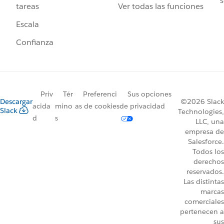
s
Ver todas las funciones
tareas
Escala
Confianza
Priv
Tér
Preferenci
Sus opciones
Descargar
©2026 Slack
acida
mino
as de cookies
de privacidad
Slack
Technologies,
d
s
LLC, una
empresa de
Salesforce.
Todos los
derechos
reservados.
Las distintas
marcas
comerciales
pertenecen a
sus