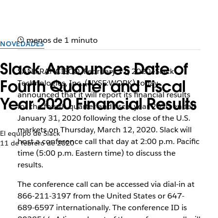
menos de 1 minuto
NOVEDADES
Slack Announces Date of
SAN FRANCISCO, February 11, 2020—Slack
Fourth Quarter and Fiscal
Technologies, Inc. (NYSE:WORK) today
announced that it will report its financial results
Year 2020 Financial Results
for the fourth quarter and fiscal year 2020 ended
January 31, 2020 following the close of the U.S.
markets on Thursday, March 12, 2020. Slack will
El equipo de Slack
host a conference call that day at 2:00 p.m. Pacific
11 de febrero de 2020
time (5:00 p.m. Eastern time) to discuss the
results.
The conference call can be accessed via dial-in at
866-211-3197 from the United States or 647-
689-6597 internationally. The conference ID is