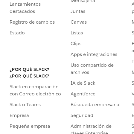
Mensajería
Lanzamientos
destacados
Juntas
Registro de cambios
Canvas
Estado
Listas
Clips
F
a
Apps e integraciones
Uso compartido de
¿POR QUÉ SLACK?
archivos
¿POR QUÉ SLACK?
IA de Slack
S
Slack en comparación
Agentforce
V
con Correo electrónico
Búsqueda empresarial
S
Slack o Teams
Seguridad
Empresa
Administración de
S
Pequeña empresa
claves Enterprise
b