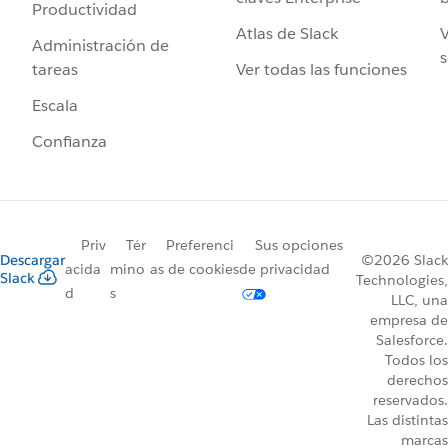
Productividad
Atlas de Slack
V
Administración de
s
Ver todas las funciones
tareas
Escala
Confianza
Priv
Tér
Preferenci
Sus opciones
Descargar
©2026 Slack
acida
mino
as de cookies
de privacidad
Slack
Technologies,
d
s
LLC, una
empresa de
Salesforce.
Todos los
derechos
reservados.
Las distintas
marcas