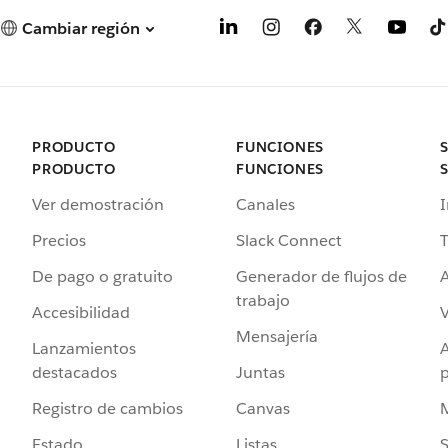
Cambiar región
PRODUCTO
FUNCIONES
PRODUCTO
FUNCIONES
Ver demostración
Canales
I
Precios
Slack Connect
T
De pago o gratuito
Generador de flujos de
A
trabajo
Accesibilidad
Mensajería
Lanzamientos
destacados
Juntas
Registro de cambios
Canvas
Estado
Listas