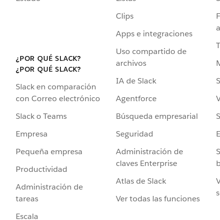
Clips
F
a
Apps e integraciones
Uso compartido de
¿POR QUÉ SLACK?
archivos
¿POR QUÉ SLACK?
IA de Slack
S
Slack en comparación
Agentforce
V
con Correo electrónico
Búsqueda empresarial
S
Slack o Teams
Seguridad
Empresa
Administración de
S
Pequeña empresa
claves Enterprise
b
Productividad
Atlas de Slack
V
Administración de
s
Ver todas las funciones
tareas
Escala