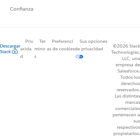
Confianza
Priv
Tér
Preferenci
Sus opciones
Descargar
©2026 Slack
acida
mino
as de cookies
de privacidad
Slack
Technologies,
d
s
LLC, una
empresa de
Salesforce.
Todos los
derechos
reservados.
Las distintas
marcas
comerciales
pertenecen a
sus
respectivos
propietarios.