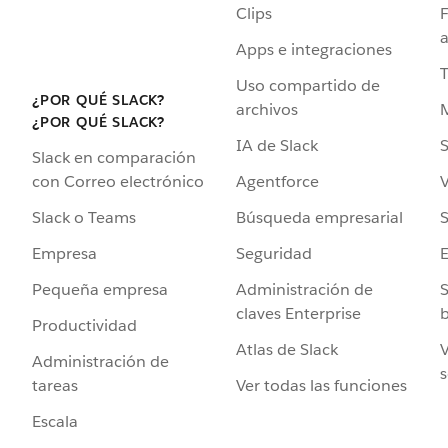
Clips
F
a
Apps e integraciones
Uso compartido de
¿POR QUÉ SLACK?
archivos
¿POR QUÉ SLACK?
IA de Slack
S
Slack en comparación
Agentforce
V
con Correo electrónico
Búsqueda empresarial
S
Slack o Teams
Seguridad
Empresa
Administración de
S
Pequeña empresa
claves Enterprise
b
Productividad
Atlas de Slack
V
Administración de
s
Ver todas las funciones
tareas
Escala