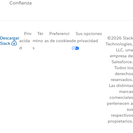
Confianza
Priv
Tér
Preferenci
Sus opciones
Descargar
©2026 Slack
acida
mino
as de cookies
de privacidad
Slack
Technologies,
d
s
LLC, una
empresa de
Salesforce.
Todos los
derechos
reservados.
Las distintas
marcas
comerciales
pertenecen a
sus
respectivos
propietarios.