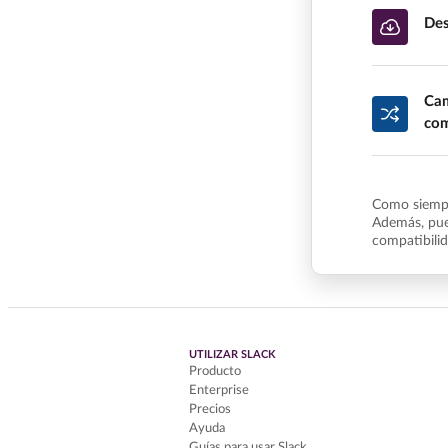
Des
Cam
com
Como siempr
Además, pue
compatibili
UTILIZAR SLACK
Producto
Enterprise
Precios
Ayuda
Guías para usar Slack