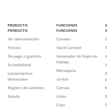
PRODUCTO
FUNCIONES
PRODUCTO
FUNCIONES
Ver demostración
Canales
I
Precios
Slack Connect
T
De pago o gratuito
Generador de flujos de
A
trabajo
Accesibilidad
Mensajería
Lanzamientos
destacados
Juntas
Registro de cambios
Canvas
Estado
Listas
Clips
F