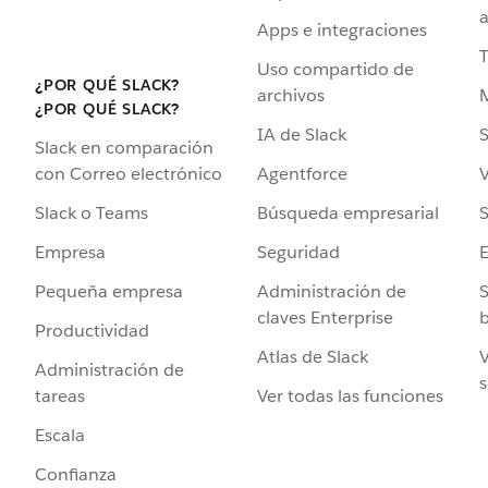
a
Apps e integraciones
Uso compartido de
¿POR QUÉ SLACK?
archivos
¿POR QUÉ SLACK?
IA de Slack
S
Slack en comparación
Agentforce
V
con Correo electrónico
Búsqueda empresarial
S
Slack o Teams
Seguridad
Empresa
Administración de
S
Pequeña empresa
claves Enterprise
b
Productividad
Atlas de Slack
V
Administración de
s
Ver todas las funciones
tareas
Escala
Confianza