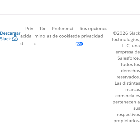
Priv
Tér
Preferenci
Sus opciones
Descargar
©2026 Slack
acida
mino
as de cookies
de privacidad
Slack
Technologies,
d
s
LLC, una
empresa de
Salesforce.
Todos los
derechos
reservados.
Las distintas
marcas
comerciales
pertenecen a
sus
respectivos
propietarios.