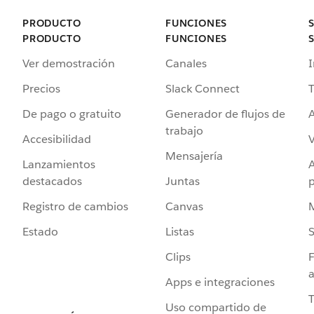
PRODUCTO
FUNCIONES
PRODUCTO
FUNCIONES
Ver demostración
Canales
I
Precios
Slack Connect
T
De pago o gratuito
Generador de flujos de
A
trabajo
Accesibilidad
Mensajería
Lanzamientos
destacados
Juntas
Registro de cambios
Canvas
Estado
Listas
Clips
F
a
Apps e integraciones
Uso compartido de