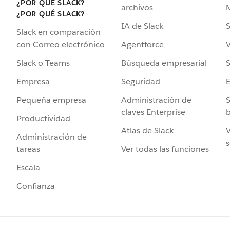
¿POR QUÉ SLACK?
archivos
¿POR QUÉ SLACK?
IA de Slack
S
Slack en comparación
Agentforce
V
con Correo electrónico
Búsqueda empresarial
S
Slack o Teams
Seguridad
Empresa
Administración de
S
Pequeña empresa
claves Enterprise
b
Productividad
Atlas de Slack
V
Administración de
s
Ver todas las funciones
tareas
Escala
Confianza