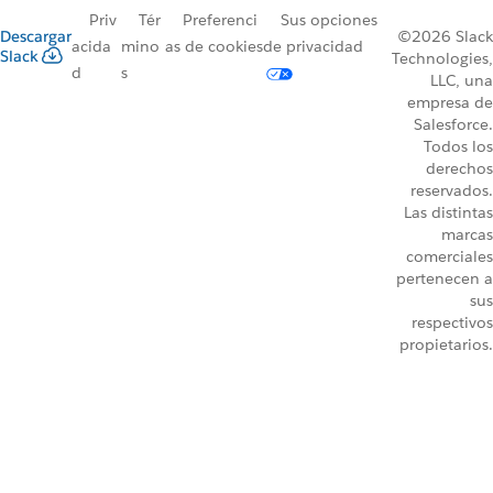
Priv
Tér
Preferenci
Sus opciones
Descargar
©2026 Slack
acida
mino
as de cookies
de privacidad
Slack
Technologies,
d
s
LLC, una
empresa de
Salesforce.
Todos los
derechos
reservados.
Las distintas
marcas
comerciales
pertenecen a
sus
respectivos
propietarios.