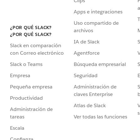
Clips
F
a
Apps e integraciones
Uso compartido de
¿POR QUÉ SLACK?
archivos
¿POR QUÉ SLACK?
IA de Slack
S
Slack en comparación
Agentforce
V
con Correo electrónico
Búsqueda empresarial
S
Slack o Teams
Seguridad
Empresa
Administración de
S
Pequeña empresa
claves Enterprise
b
Productividad
Atlas de Slack
V
Administración de
s
Ver todas las funciones
tareas
Escala
Confianza