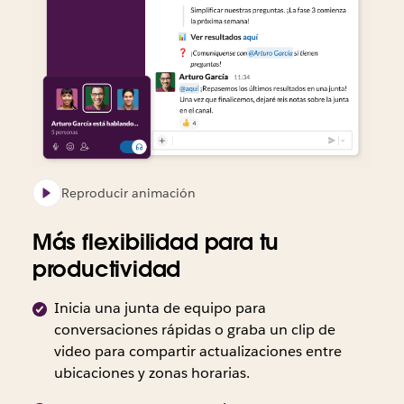
de
riesgo.
usuarios
técnicos”,
Slack
“El
semanales
Forrester,
para
impacto
de
2020.
los
económico
Slack
equipos
total
en
técnicos”,
de
los
Forrester,
Slack
EE. UU.,
2020.
para
Reino
los
Unido,
Reproducir animación
equipos
Australia
técnicos”,
y
Más flexibilidad para tu
Forrester,
Canadá
productividad
2020.
con
un
Inicia una junta de equipo para
margen
conversaciones rápidas o graba un clip de
de
video para compartir actualizaciones entre
error
ubicaciones y zonas horarias.
del