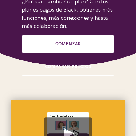
¿Por qué cambiar de plan? Con los
planes pagos de Slack, obtienes más
funciones, más conexiones y hasta
más colaboración.
COMENZAR
COMPARAR PRECIOS
V
e
r
v
i
d