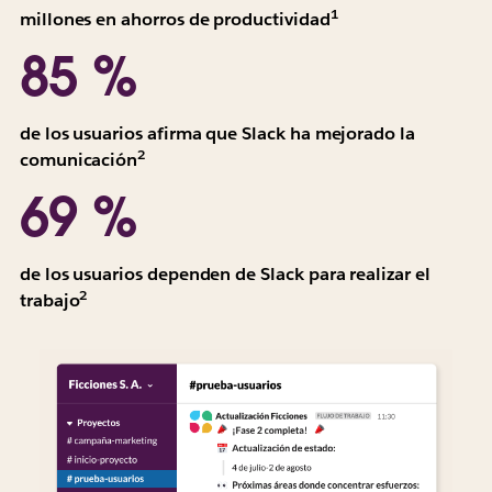
informan
1
Todos
millones en ahorros de productividad
en
los
85 %
valor
valores
presente
se
de
informan
de los usuarios afirma que Slack ha mejorado la
tres
en
2
Todos
comunicación
años
valor
los
ajustado
69 %
presente
valores
al
de
se
riesgo.
tres
informan
“El
de los usuarios dependen de Slack para realizar el
años
en
2
Promedio
impacto
trabajo
ajustado
valor
ponderado.
económico
al
presente
Según
total
riesgo.
de
2707 respuestas
de
“El
tres
de
Slack
impacto
años
encuestas
para
económico
ajustado
de
los
total
al
los
equipos