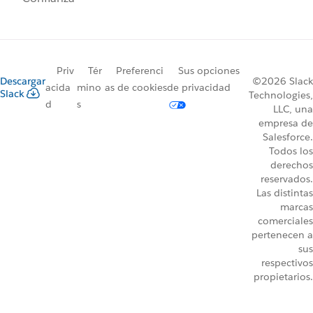
Priv
Tér
Preferenci
Sus opciones
Descargar
©2026 Slack
acida
mino
as de cookies
de privacidad
Slack
Technologies,
d
s
LLC, una
empresa de
Salesforce.
Todos los
derechos
reservados.
Las distintas
marcas
comerciales
pertenecen a
sus
respectivos
propietarios.