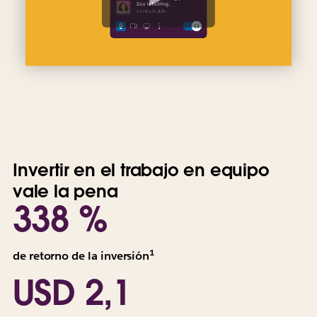
e
o
Invertir en el trabajo en equipo
vale la pena
338 %
1
Todos
de retorno de la inversión
los
USD 2,1
valores
se