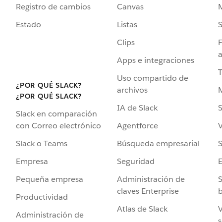
Registro de cambios
Canvas
Estado
Listas
Clips
F
a
Apps e integraciones
Uso compartido de
¿POR QUÉ SLACK?
archivos
¿POR QUÉ SLACK?
IA de Slack
S
Slack en comparación
Agentforce
V
con Correo electrónico
Búsqueda empresarial
S
Slack o Teams
Seguridad
Empresa
Administración de
S
Pequeña empresa
claves Enterprise
b
Productividad
Atlas de Slack
V
Administración de
s