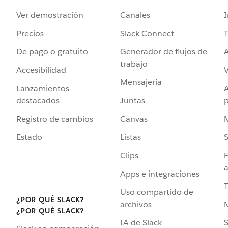
Ver demostración
Canales
I
Precios
Slack Connect
T
De pago o gratuito
Generador de flujos de
A
trabajo
Accesibilidad
Mensajería
Lanzamientos
destacados
Juntas
Registro de cambios
Canvas
Estado
Listas
Clips
F
a
Apps e integraciones
Uso compartido de
¿POR QUÉ SLACK?
archivos
¿POR QUÉ SLACK?
IA de Slack
S