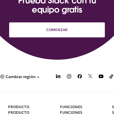
Prueba Slack con tu
a
p
equipo gratis
e
s
t
a
COMENZAR
ñ
a
n
u
e
v
a
.
Cambiar región
PRODUCTO
FUNCIONES
PRODUCTO
FUNCIONES