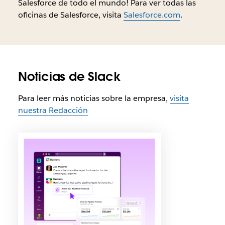
Salesforce de todo el mundo! Para ver todas las
oficinas de Salesforce, visita
Salesforce.com
.
Noticias de Slack
Para leer más noticias sobre la empresa,
visita
nuestra Redacción
E
s
p
o
s
i
b
l
e