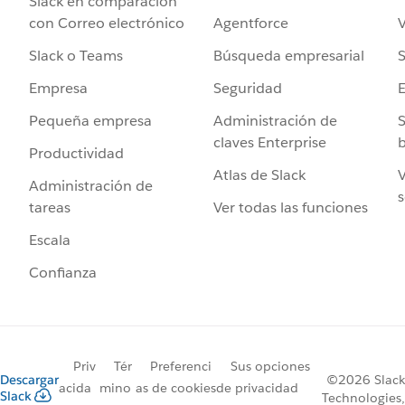
Slack en comparación
Agentforce
V
con Correo electrónico
Búsqueda empresarial
S
Slack o Teams
Seguridad
Empresa
Administración de
S
Pequeña empresa
claves Enterprise
b
Productividad
Atlas de Slack
V
Administración de
s
Ver todas las funciones
tareas
Escala
Confianza
Priv
Tér
Preferenci
Sus opciones
Descargar
©2026 Slack
acida
mino
as de cookies
de privacidad
Slack
Technologies,