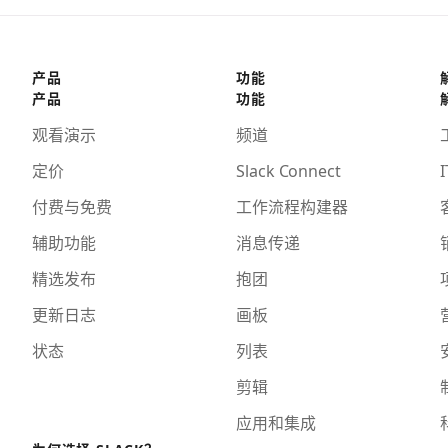
产品
功能
产品
功能
观看演示
频道
定价
Slack Connect
I
付费与免费
工作流程构建器
辅助功能
消息传递
精选发布
抱团
更新日志
画板
状态
列表
剪辑
应用和集成