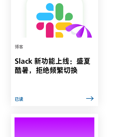
能
会
在
新
选
项
卡
博客
中
Slack 新功能上线：盛夏
打
开
酷暑，拒绝频繁切换
已读
链
接
可