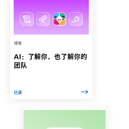
能
会
在
新
选
项
卡
博客
中
AI：了解你，也了解你的
打
开
团队
已读
链
接
可