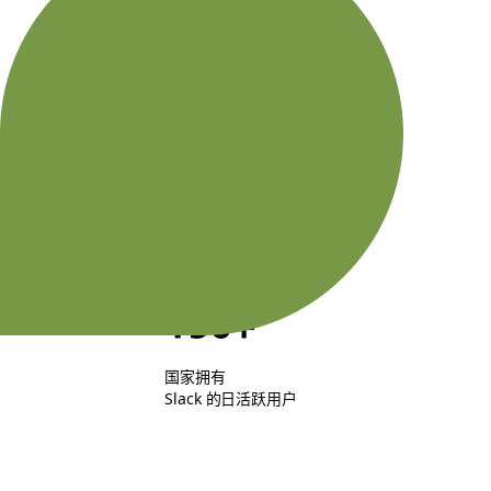
付费
客户
77
财富 100 强企业
使用 Slack
150+
国家拥有
Slack 的日活跃用户