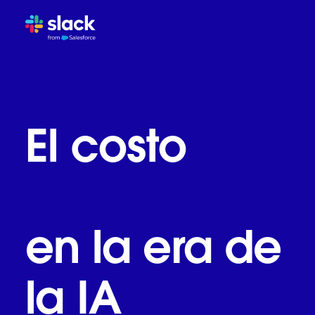
La trampa de la bandeja de
Cómo evoluciona el trabajo
Slack: el sistema operativ
agentes
Lo que las empresas más 
El costo
El aviso para redefinir el t
empresarial
en la era de
la IA