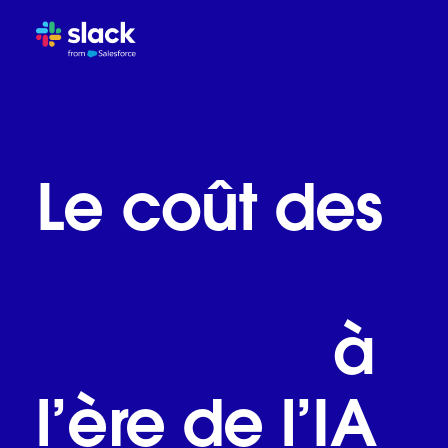
Le piège des e-mails et de
L’évolution du travail à l’ère
Slack : l’OS professionnel 
Ce que les entreprises les 
Le coût des
Repenser le travail est ind
habitudes
de travail
à
l’ère de l’IA