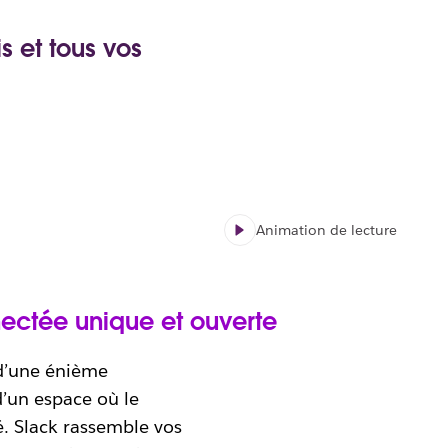
s et tous vos
un module
texte. Dans Slack, elle
 grâce à l’intégration des
 vos solutions. De
bot
– votre agent
plications et tous les
ut ce dont il a besoin pour
ble de vos canaux et
s le souhaitez.
Animation de lecture
ectée unique et ouverte
 d’une énième
’un espace où le
té. Slack rassemble vos