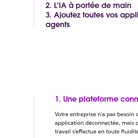
2. L’IA à portée de main
3. Ajoutez toutes vos appli
Lorsqu’elle est considérée comme 
Optimisez votre travail grâce à l’IA
complémentaire, l’IA manque de con
agents
fait partie intégrante de l’équipe. Et
Slack est le meilleur allié de toutes
Parcourir les intégrations
connaissances de l’entreprise,
Slack
Microsoft 365 à Figma, toutes les ap
personnel de travail – dispose de to
agents tiers sont intégrés à l’ensem
vous être réellement utile.
fonctionnent exactement comme vou
1. Une plateforme conn
Votre entreprise n’a pas besoin
application déconnectée, mais d
travail s’effectue en toute fluidi