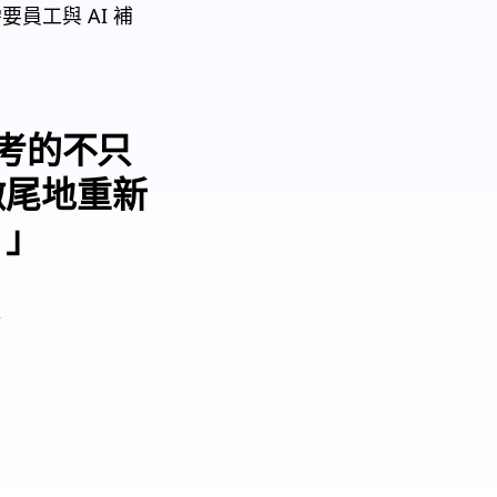
員工與 AI 補
思考的不只
徹尾地重新
。」
管