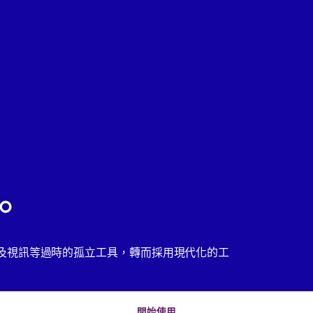
件匣與聊天工具的陷阱
I 時代工作如何演變
lack 是代理時代企業的工作作業系統
球最具創新力的公司早已洞察先機
業營運一成
須重新設想工作型態
。
及視訊等過時的孤立工具，轉而採用現代化的工
開始使用