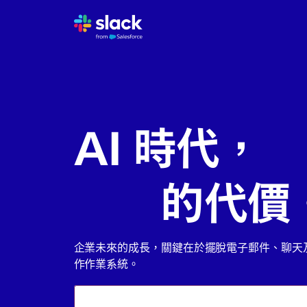
收
A
S
全
AI 時代，
企
必
不變
的代價
企業未來的成長，關鍵在於擺脫電子郵件、聊天
作作業系統。