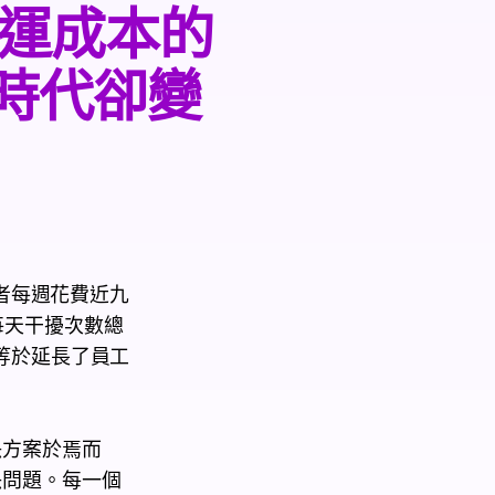
運成本的
 時代卻變
用者每週花費近九
每天干擾次數總
這等於延長了員工
決方案於焉而
決問題。每一個