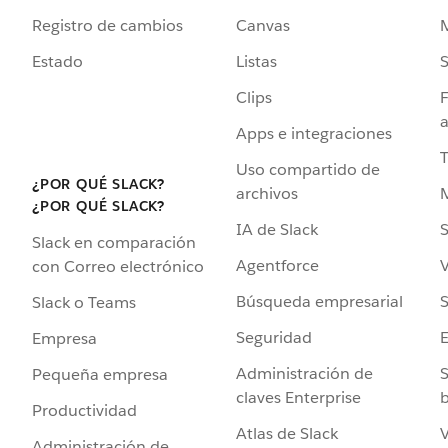
Registro de cambios
Canvas
Estado
Listas
Clips
F
a
Apps e integraciones
Uso compartido de
¿POR QUÉ SLACK?
archivos
¿POR QUÉ SLACK?
IA de Slack
S
Slack en comparación
Agentforce
V
con Correo electrónico
Búsqueda empresarial
S
Slack o Teams
Seguridad
Empresa
Administración de
S
Pequeña empresa
claves Enterprise
b
Productividad
Atlas de Slack
V
Administración de