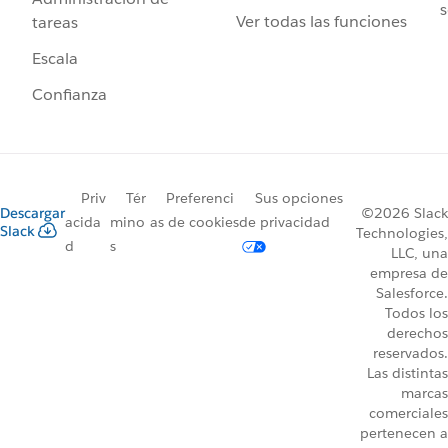
s
Ver todas las funciones
tareas
Escala
Confianza
Priv
Tér
Preferenci
Sus opciones
Descargar
©2026 Slack
acida
mino
as de cookies
de privacidad
Slack
Technologies,
d
s
LLC, una
empresa de
Salesforce.
Todos los
derechos
reservados.
Las distintas
marcas
comerciales
pertenecen a