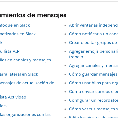
ramientas de mensajes
nfoque en Slack
Abrir ventanas independ
atizados en Slack
Cómo notificar a un cana
ck
Crear o editar grupos de
 lista VIP
Agregar emojis personaliz
trabajo
llas en canales y mensajes
Agregar canales y mensaj
rra lateral en Slack
Cómo guardar mensajes y
mensajes de actualización de
Cómo usar hilos para or
Cómo enviar correos elec
ista Actividad
Configurar un recordato
Slack
Cómo ver tus mensajes si
las organizaciones con las
Edita los ajustes de con