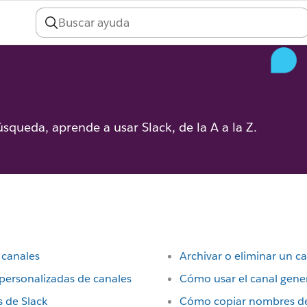
úsqueda, aprende a usar Slack, de la A a la Z.
s canales
Archivar o eliminar un c
 personalizadas de canales
Cómo usar el canal gene
s de Slack
Cómo copiar nombres de 