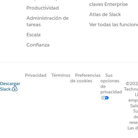
claves Enterprise
Productividad
Atlas de Slack
Administración de
Ver todas las funcion
tareas
Escala
Confianza
Privacidad
Términos
Preferencias
Sus
de cookies
opciones
Descargar
©2026
de
Slack
Techno
privacidad
L
emp
Sal
To
d
rese
Las d