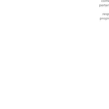
come
perte
resp
propi