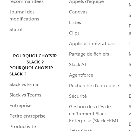
recommandées
Appels d’équipe
Journal des
Canevas
S
modifications
Listes
P
Statut
Clips
a
Applis et intégrations
Partage de fichiers
POURQUOI CHOISIR
SLACK ?
Slack AI
S
POURQUOI CHOISIR
SLACK ?
Agentforce
V
Slack vs E-mail
Recherche d’entreprise
S
Slack vs Teams
Sécurité
Entreprise
Gestion des clés de
S
chiffrement Slack
v
Petite entreprise
Enterprise (Slack EKM)
D
Productivité