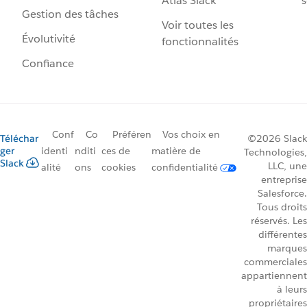
Atlas Slack
s
Gestion des tâches
Voir toutes les
Évolutivité
fonctionnalités
Confiance
Conf
Co
Préféren
Vos choix en
Téléchar
©2026 Slack
ger
identi
nditi
ces de
matière de
Technologies,
Slack
LLC, une
alité
ons
cookies
confidentialité
entreprise
Salesforce.
Tous droits
réservés. Les
différentes
marques
commerciales
appartiennent
à leurs
propriétaires