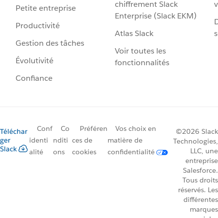
chiffrement Slack
v
Petite entreprise
Enterprise (Slack EKM)
D
Productivité
Atlas Slack
s
Gestion des tâches
Voir toutes les
Évolutivité
fonctionnalités
Confiance
Conf
Co
Préféren
Vos choix en
Téléchar
©2026 Slack
ger
identi
nditi
ces de
matière de
Technologies,
Slack
LLC, une
alité
ons
cookies
confidentialité
entreprise
Salesforce.
Tous droits
réservés. Les
différentes
marques