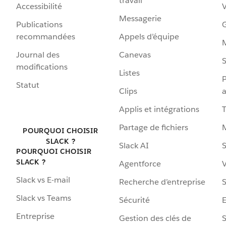
travail
Accessibilité
Messagerie
Publications
G
recommandées
Appels d’équipe
Journal des
Canevas
S
modifications
Listes
P
Statut
Clips
a
Applis et intégrations
Partage de fichiers
POURQUOI CHOISIR
SLACK ?
Slack AI
S
POURQUOI CHOISIR
SLACK ?
Agentforce
V
Slack vs E-mail
Recherche d’entreprise
S
Slack vs Teams
Sécurité
Entreprise
Gestion des clés de
S