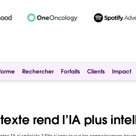
eforme
Rechercher
Forfaits
Clients
Impact
exte rend l’IA plus inte
otre IA si spéciale ? Elle s’appuie sur les connaissances issu