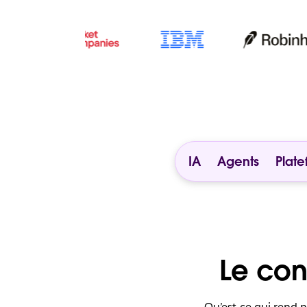
IA
Agents
Plat
Le cont
Qu’est-ce qui rend n