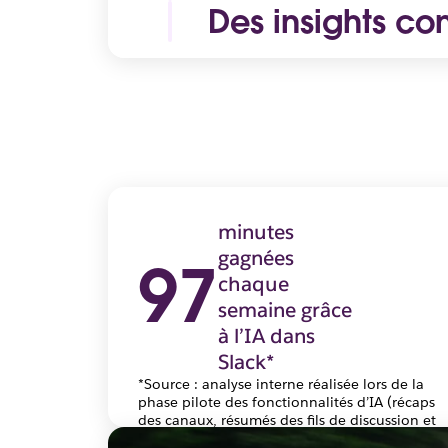
Rédigez un brouillon, prenez de
Des insights con
instantanément des discussions. G
Les résultats les plus utiles son
contexte qui vous trouve. Ainsi, 
telles que les conversations, les 
et perdez moins de temps à vous
applications connectées. Dans Sl
s’appuient sur les tâches réalisée
sources et des citations.
minutes
gagnées
97
chaque
semaine grâce
à l’IA dans
Slack*
*Source : analyse interne réalisée lors de la
phase pilote des fonctionnalités d’IA (récaps
des canaux, résumés des fils de discussion et
recherche de réponses alimentée par l’IA)