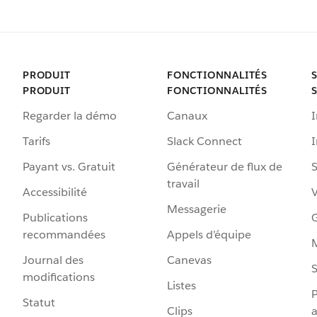
PRODUIT
FONCTIONNALITÉS
PRODUIT
FONCTIONNALITÉS
Regarder la démo
Canaux
I
Tarifs
Slack Connect
Payant vs. Gratuit
Générateur de flux de
S
travail
Accessibilité
Messagerie
Publications
G
recommandées
Appels d’équipe
Journal des
Canevas
S
modifications
Listes
P
Statut
Clips
a