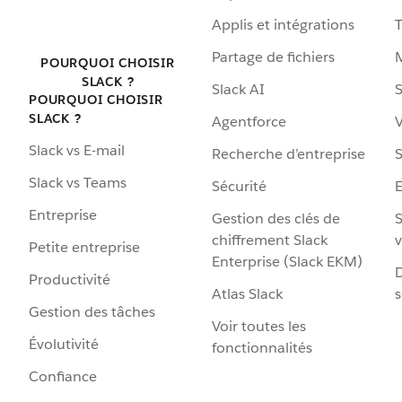
Applis et intégrations
Partage de fichiers
POURQUOI CHOISIR
SLACK ?
Slack AI
S
POURQUOI CHOISIR
SLACK ?
Agentforce
V
Slack vs E-mail
Recherche d’entreprise
S
Slack vs Teams
Sécurité
Entreprise
Gestion des clés de
S
chiffrement Slack
v
Petite entreprise
Enterprise (Slack EKM)
D
Productivité
Atlas Slack
s
Gestion des tâches
Voir toutes les
Évolutivité
fonctionnalités
Confiance