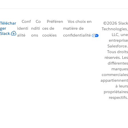
Conf
Co
Préféren
Vos choix en
Téléchar
©2026 Slack
ger
identi
nditi
ces de
matière de
Technologies,
Slack
LLC, une
alité
ons
cookies
confidentialité
entreprise
Salesforce.
Tous droits
réservés. Les
différentes
marques
commerciales
appartiennent
à leurs
propriétaires
respectifs.