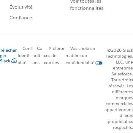
Voir toutes les
Évolutivité
fonctionnalités
Confiance
Conf
Co
Préféren
Vos choix en
Téléchar
©2026 Slack
ger
identi
nditi
ces de
matière de
Technologies,
Slack
LLC, une
alité
ons
cookies
confidentialité
entreprise
Salesforce.
Tous droits
réservés. Les
différentes
marques
commerciales
appartiennent
à leurs
propriétaires
respectifs.