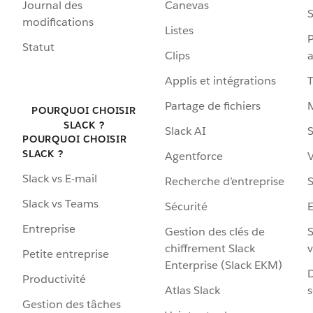
Journal des
Canevas
S
modifications
Listes
P
Statut
Clips
a
Applis et intégrations
Partage de fichiers
POURQUOI CHOISIR
SLACK ?
Slack AI
S
POURQUOI CHOISIR
SLACK ?
Agentforce
V
Slack vs E-mail
Recherche d’entreprise
S
Slack vs Teams
Sécurité
Entreprise
Gestion des clés de
S
chiffrement Slack
v
Petite entreprise
Enterprise (Slack EKM)
D
Productivité
Atlas Slack
s
Gestion des tâches