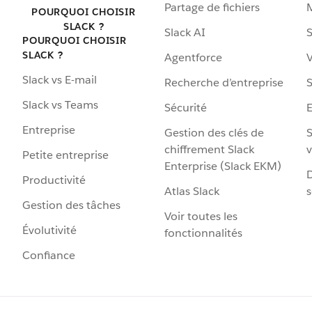
Partage de fichiers
POURQUOI CHOISIR
SLACK ?
Slack AI
S
POURQUOI CHOISIR
SLACK ?
Agentforce
V
Slack vs E-mail
Recherche d’entreprise
S
Slack vs Teams
Sécurité
Entreprise
Gestion des clés de
S
chiffrement Slack
v
Petite entreprise
Enterprise (Slack EKM)
D
Productivité
Atlas Slack
s
Gestion des tâches
Voir toutes les
Évolutivité
fonctionnalités
Confiance