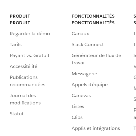
PRODUIT
FONCTIONNALITÉS
PRODUIT
FONCTIONNALITÉS
Regarder la démo
Canaux
I
Tarifs
Slack Connect
Payant vs. Gratuit
Générateur de flux de
S
travail
Accessibilité
Messagerie
Publications
G
recommandées
Appels d’équipe
Journal des
Canevas
S
modifications
Listes
P
Statut
Clips
a
Applis et intégrations