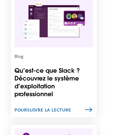
e
s
t
p
o
s
s
i
b
Blog
l
e
Qu’est-ce que Slack ?
q
Découvrez le système
u
d’exploitation
e
c
professionnel
e
l
POURSUIVRE LA LECTURE
i
e
n
I
s
l