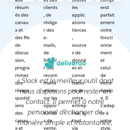
résum
clients
les
end
és des
, de
applic
parfait
canau
rédige
ations
ement
x et
r des
tierces
votre
des fils
e-
,
foncti
de
mails,
source
onne
discus
de
s de
ment
sion,
fourni
donné
et
progra
r des
es et
celui
mmez
recom
conve
de
« Slack est le meilleur outil dont
des
mand
rsatio
votre
nous disposons pour rester en
récaps
ations
ns de
équip
quotid
sur les
votre
e. Il
contact. Il permet à notre
iens
oppor
entrep
s’adap
personnel d'échanger de
des
tunité
rise, le
te à
canau
s de
tout
votre
manière simple et instantanée,
x et
vente,
via
style,