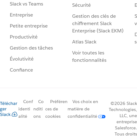
Slack vs Teams
Sécurité
Entreprise
Gestion des clés de
S
chiffrement Slack
v
Petite entreprise
Enterprise (Slack EKM)
D
Productivité
Atlas Slack
s
Gestion des tâches
Voir toutes les
Évolutivité
fonctionnalités
Confiance
Conf
Co
Préféren
Vos choix en
Téléchar
©2026 Slack
ger
identi
nditi
ces de
matière de
Technologies,
Slack
LLC, une
alité
ons
cookies
confidentialité
entreprise
Salesforce.
Tous droits