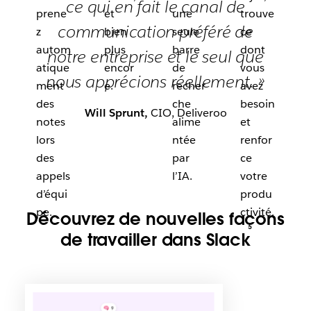
ce qui en fait le canal de
prene
et
une
trouve
communication préféré de
z
bien
seule
ce
autom
plus
barre
dont
notre entreprise et le seul que
atique
encor
de
vous
nous apprécions réellement. »
ment
e.
recher
avez
des
che
besoin
Will Sprunt,
CIO, Deliveroo
notes
alime
et
lors
ntée
renfor
des
par
ce
appels
l’IA.
votre
d’équi
produ
pe.
ctivité.
Découvrez de nouvelles façons
de travailler dans Slack
I
l