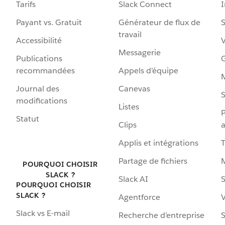
Tarifs
Slack Connect
Payant vs. Gratuit
Générateur de flux de
S
travail
Accessibilité
Messagerie
Publications
G
recommandées
Appels d’équipe
Journal des
Canevas
S
modifications
Listes
P
Statut
Clips
a
Applis et intégrations
Partage de fichiers
POURQUOI CHOISIR
SLACK ?
Slack AI
S
POURQUOI CHOISIR
SLACK ?
Agentforce
V
Slack vs E-mail
Recherche d’entreprise
S