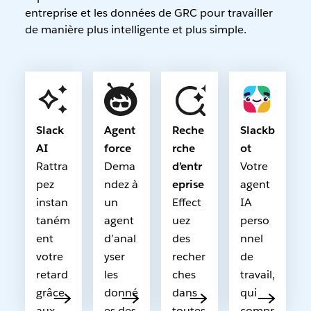
entreprise et les données de GRC pour travailler
de manière plus intelligente et plus simple.
Slack
Agent
Reche
Slackb
AI
force
rche
ot
Rattra
Dema
d’entr
Votre
pez
ndez à
eprise
agent
instan
un
Effect
IA
taném
agent
uez
perso
ent
d’anal
des
nnel
votre
yser
recher
de
retard
les
ches
travail,
grâce
donné
dans
qui
aux
es des
toutes
compr