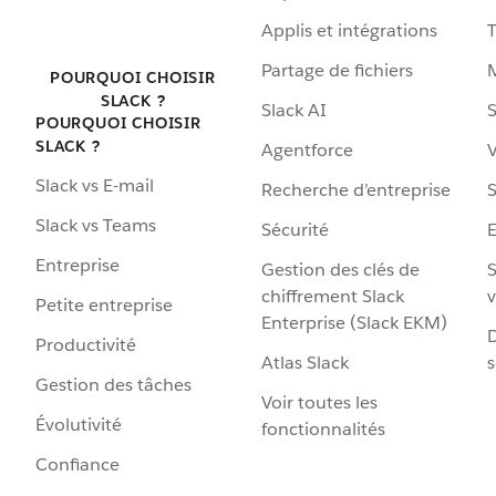
Applis et intégrations
Partage de fichiers
POURQUOI CHOISIR
SLACK ?
Slack AI
S
POURQUOI CHOISIR
SLACK ?
Agentforce
V
Slack vs E-mail
Recherche d’entreprise
S
Slack vs Teams
Sécurité
Entreprise
Gestion des clés de
S
chiffrement Slack
v
Petite entreprise
Enterprise (Slack EKM)
D
Productivité
Atlas Slack
s
Gestion des tâches
Voir toutes les
Évolutivité
fonctionnalités
Confiance