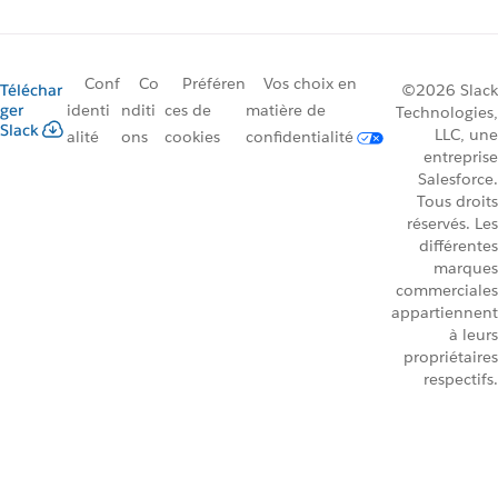
Conf
Co
Préféren
Vos choix en
Téléchar
©2026 Slack
ger
identi
nditi
ces de
matière de
Technologies,
Slack
LLC, une
alité
ons
cookies
confidentialité
entreprise
Salesforce.
Tous droits
réservés. Les
différentes
marques
commerciales
appartiennent
à leurs
propriétaires
respectifs.