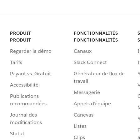
PRODUIT
FONCTIONNALITÉS
PRODUIT
FONCTIONNALITÉS
Regarder la démo
Canaux
I
Tarifs
Slack Connect
Payant vs. Gratuit
Générateur de flux de
S
travail
Accessibilité
Messagerie
Publications
G
recommandées
Appels d’équipe
Journal des
Canevas
S
modifications
Listes
P
Statut
Clips
a