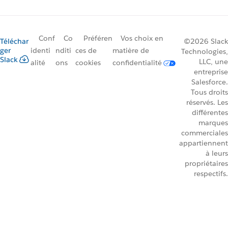
Conf
Co
Préféren
Vos choix en
Téléchar
©2026 Slack
ger
identi
nditi
ces de
matière de
Technologies,
Slack
LLC, une
alité
ons
cookies
confidentialité
entreprise
Salesforce.
Tous droits
réservés. Les
différentes
marques
commerciales
appartiennent
à leurs
propriétaires
respectifs.