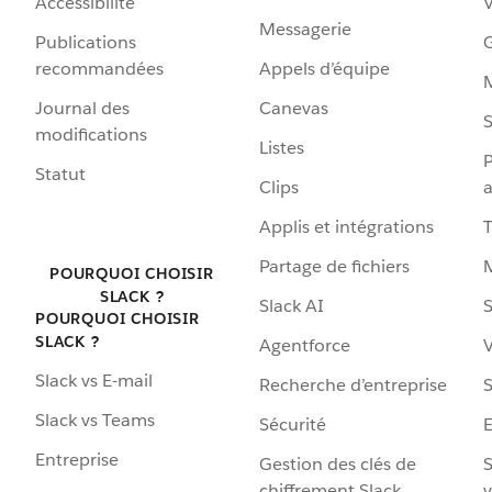
Accessibilité
Messagerie
Publications
G
recommandées
Appels d’équipe
Journal des
Canevas
S
modifications
Listes
P
Statut
Clips
a
Applis et intégrations
Partage de fichiers
POURQUOI CHOISIR
SLACK ?
Slack AI
S
POURQUOI CHOISIR
SLACK ?
Agentforce
V
Slack vs E-mail
Recherche d’entreprise
S
Slack vs Teams
Sécurité
Entreprise
Gestion des clés de
S
chiffrement Slack
v