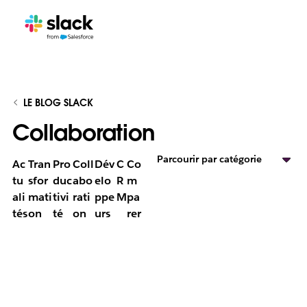
LE BLOG SLACK
Collaboration
Parcourir par catégorie
Ac
Tran
Pro
Coll
Dév
C
Co
tu
sfor
duc
abo
elo
R
m
ali
mati
tivi
rati
ppe
M
pa
tés
on
té
on
urs
rer