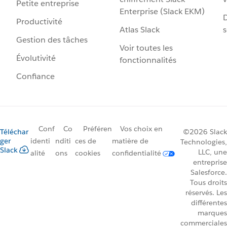
Petite entreprise
Enterprise (Slack EKM)
D
Productivité
Atlas Slack
s
Gestion des tâches
Voir toutes les
Évolutivité
fonctionnalités
Confiance
Conf
Co
Préféren
Vos choix en
Téléchar
©2026 Slack
ger
identi
nditi
ces de
matière de
Technologies,
Slack
LLC, une
alité
ons
cookies
confidentialité
entreprise
Salesforce.
Tous droits
réservés. Les
différentes
marques
commerciales