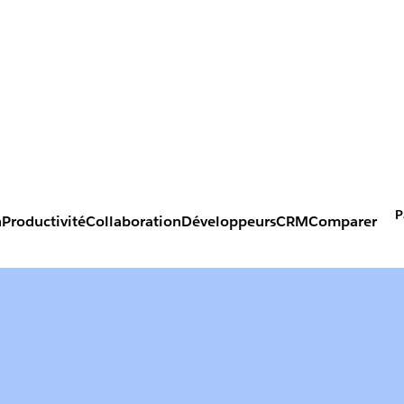
P
n
Productivité
Collaboration
Développeurs
CRM
Comparer