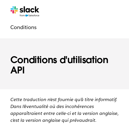
Navigation
Pages
supplémentaires
légale
Conditions
Conditions d'utilisation
API
Cette traduction n’est fournie qu’à titre informatif.
Dans l’éventualité où des incohérences
apparaîtraient entre celle-ci et la version anglaise,
c’est la version anglaise qui prévaudrait.