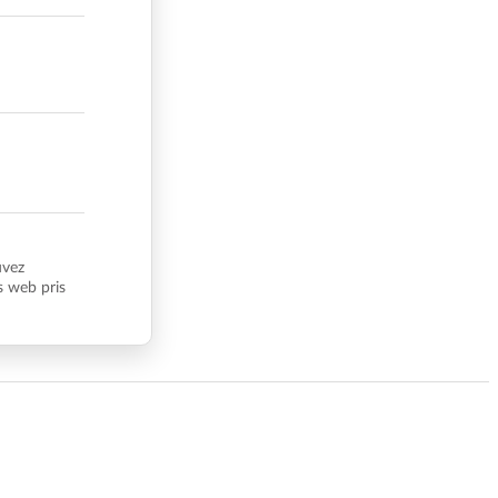
uvez
s web pris