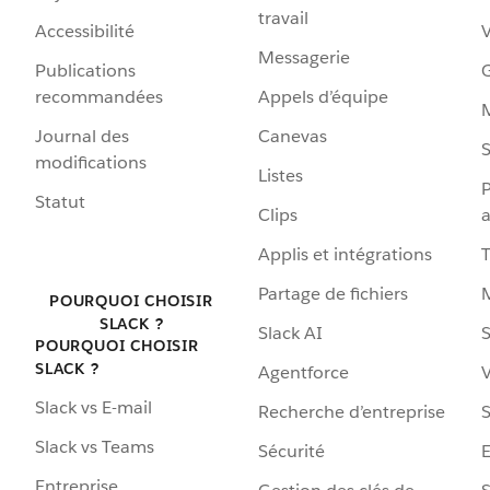
travail
Accessibilité
Messagerie
Publications
G
recommandées
Appels d’équipe
Journal des
Canevas
S
modifications
Listes
P
Statut
Clips
a
Applis et intégrations
Partage de fichiers
POURQUOI CHOISIR
SLACK ?
Slack AI
S
POURQUOI CHOISIR
SLACK ?
Agentforce
V
Slack vs E-mail
Recherche d’entreprise
S
Slack vs Teams
Sécurité
Entreprise