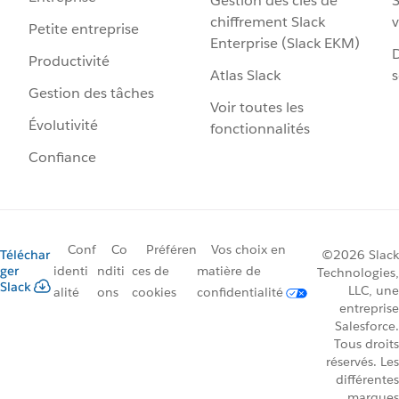
Gestion des clés de
S
chiffrement Slack
v
Petite entreprise
Enterprise (Slack EKM)
D
Productivité
Atlas Slack
s
Gestion des tâches
Voir toutes les
Évolutivité
fonctionnalités
Confiance
Conf
Co
Préféren
Vos choix en
Téléchar
©2026 Slack
ger
identi
nditi
ces de
matière de
Technologies,
Slack
LLC, une
alité
ons
cookies
confidentialité
entreprise
Salesforce.
Tous droits
réservés. Les
différentes
marques