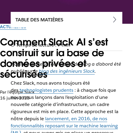
TABLE DES MATIÈRES
ACTUALITÉS
Comment Slack AI s’est
Temps de lecture : 7 min
construit sur la base de
données privées et
Note de l’éditeur : cet article de blog a d’abord été
sécurisées
publié sur le
blog des ingénieurs Slack
.
Chez Slack, nous avons toujours été
des
technologistes prudents
: à chaque fois que
Par l’équipe Slack
nous nous lançons dans l’exploitation d’une
16 juillet 2025
nouvelle catégorie d’infrastructure, un cadre
rigoureux est mis en place. Cette approche est la
nôtre depuis le
lancement, en 2016, de nos
fonctionnalités reposant sur le machine learning
(ML)
, et nous avons mis en place un processus