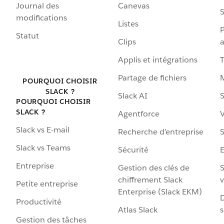
Journal des
Canevas
S
modifications
Listes
P
Statut
Clips
a
Applis et intégrations
Partage de fichiers
POURQUOI CHOISIR
SLACK ?
Slack AI
S
POURQUOI CHOISIR
SLACK ?
Agentforce
V
Slack vs E-mail
Recherche d’entreprise
S
Slack vs Teams
Sécurité
Entreprise
Gestion des clés de
S
chiffrement Slack
v
Petite entreprise
Enterprise (Slack EKM)
D
Productivité
Atlas Slack
s
Gestion des tâches