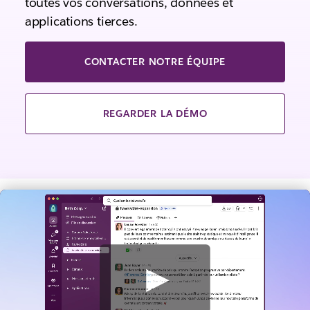
toutes vos conversations, données et
applications tierces.
CONTACTER NOTRE ÉQUIPE
REGARDER LA DÉMO
V
o
i
r
l
a
v
i