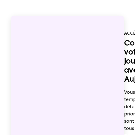
ACCÈ
Co
vot
jo
av
Au
Vous
temp
déte
prior
sont
tous