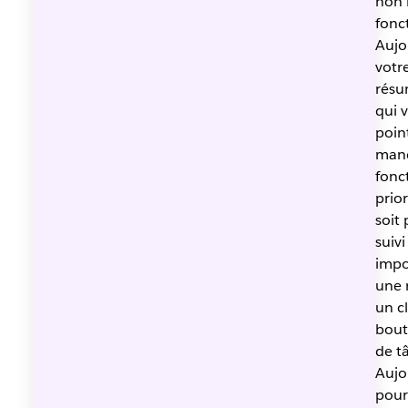
non 
fonc
Aujo
votr
résu
qui 
poin
man
fonc
prio
soit 
suiv
impo
une 
un cl
bout 
de t
Aujo
pour