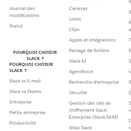
Journal des
Canevas
S
modifications
Listes
P
Statut
Clips
a
Applis et intégrations
Partage de fichiers
POURQUOI CHOISIR
SLACK ?
Slack AI
S
POURQUOI CHOISIR
SLACK ?
Agentforce
V
Slack vs E-mail
Recherche d’entreprise
S
Slack vs Teams
Sécurité
Entreprise
Gestion des clés de
S
chiffrement Slack
v
Petite entreprise
Enterprise (Slack EKM)
D
Productivité
Atlas Slack
s