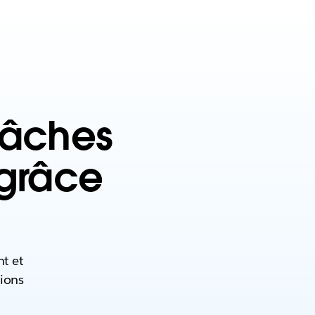
 tâches
 grâce
nt et
tions