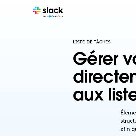
LISTE DE TÂCHES
Gérer v
directe
aux list
Élémen
struct
afin q