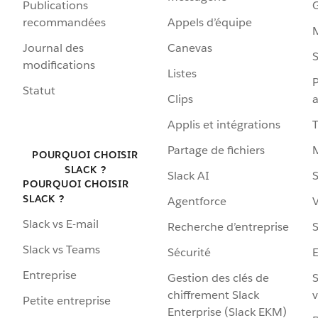
Publications
G
recommandées
Appels d’équipe
Journal des
Canevas
S
modifications
Listes
P
Statut
Clips
a
Applis et intégrations
Partage de fichiers
POURQUOI CHOISIR
SLACK ?
Slack AI
S
POURQUOI CHOISIR
SLACK ?
Agentforce
V
Slack vs E-mail
Recherche d’entreprise
S
Slack vs Teams
Sécurité
Entreprise
Gestion des clés de
S
chiffrement Slack
v
Petite entreprise
Enterprise (Slack EKM)