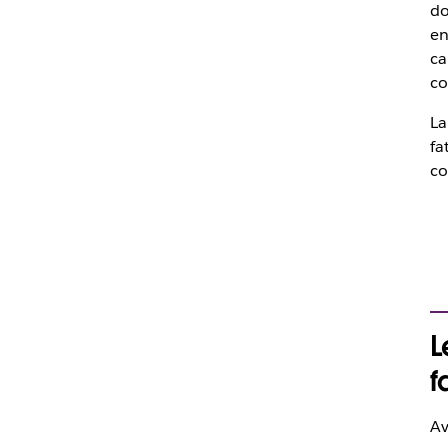
do
en
ca
co
La
fa
co
L
f
Av