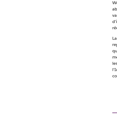
Wo
ab
va
d’
ré
La
re
qu
mé
le
l’
co