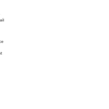
e
ail
ce
nt