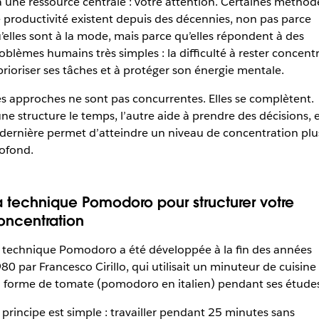
a une ressource centrale : votre attention. Certaines méthod
 productivité existent depuis des décennies, non pas parce
’elles sont à la mode, mais parce qu’elles répondent à des
oblèmes humains très simples : la difficulté à rester concentr
prioriser ses tâches et à protéger son énergie mentale.
s approches ne sont pas concurrentes. Elles se complètent.
une structure le temps, l’autre aide à prendre des décisions, 
 dernière permet d’atteindre un niveau de concentration plu
ofond.
a technique Pomodoro pour structurer votre
oncentration
 technique Pomodoro a été développée à la fin des années
80 par Francesco Cirillo, qui utilisait un minuteur de cuisine
 forme de tomate (pomodoro en italien) pendant ses études
 principe est simple : travailler pendant 25 minutes sans