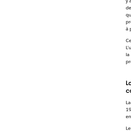
y 
de
qu
pr
à 
Ce
L’
la
pr
L
c
La
19
en
Le