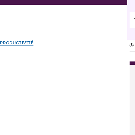
PRODUCTIVITÉ
Gagner en productivité :
Par l’équipe Slack
22 mai 2026