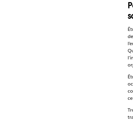
P
s
Êt
de
l’
Qu
l’
or
Êt
oc
co
ce
Tr
tr