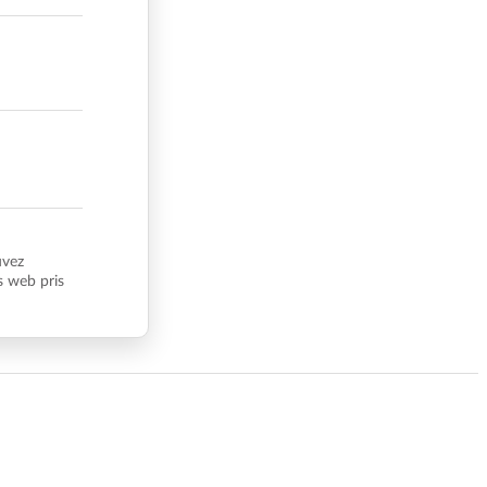
uvez
s web pris