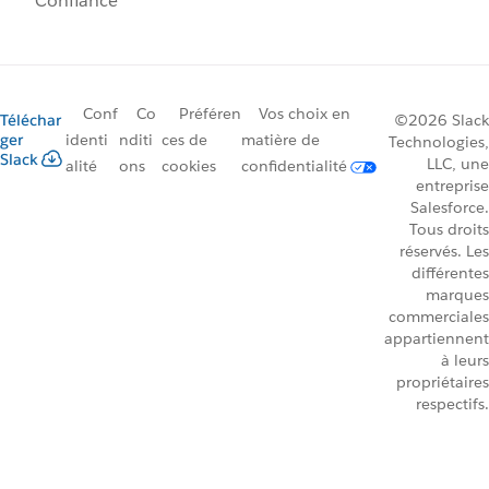
Confiance
Conf
Co
Préféren
Vos choix en
Téléchar
©2026 Slack
ger
identi
nditi
ces de
matière de
Technologies,
Slack
LLC, une
alité
ons
cookies
confidentialité
entreprise
Salesforce.
Tous droits
réservés. Les
différentes
marques
commerciales
appartiennent
à leurs
propriétaires
respectifs.