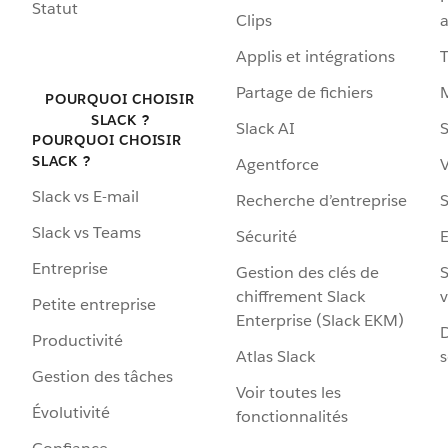
Statut
Clips
a
Applis et intégrations
Partage de fichiers
POURQUOI CHOISIR
SLACK ?
Slack AI
S
POURQUOI CHOISIR
SLACK ?
Agentforce
V
Slack vs E-mail
Recherche d’entreprise
S
Slack vs Teams
Sécurité
Entreprise
Gestion des clés de
S
chiffrement Slack
v
Petite entreprise
Enterprise (Slack EKM)
D
Productivité
Atlas Slack
s
Gestion des tâches
Voir toutes les
Évolutivité
fonctionnalités