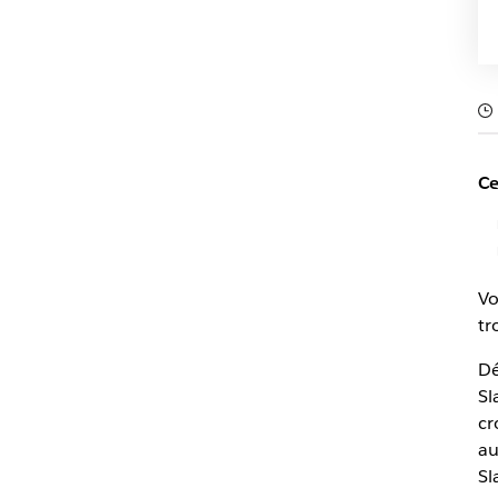
Ce
Vo
tr
Dé
Sl
cr
au
Sl