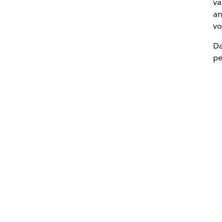
va
an
vo
Da
pe