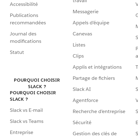
travail
Accessibilité
Messagerie
Publications
G
recommandées
Appels d’équipe
Journal des
Canevas
S
modifications
Listes
P
Statut
Clips
a
Applis et intégrations
Partage de fichiers
POURQUOI CHOISIR
SLACK ?
Slack AI
S
POURQUOI CHOISIR
SLACK ?
Agentforce
V
Slack vs E-mail
Recherche d’entreprise
S
Slack vs Teams
Sécurité
Entreprise
Gestion des clés de
S