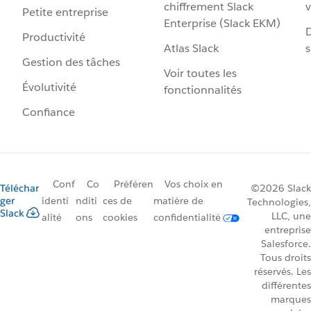
chiffrement Slack
v
Petite entreprise
Enterprise (Slack EKM)
D
Productivité
Atlas Slack
s
Gestion des tâches
Voir toutes les
Évolutivité
fonctionnalités
Confiance
Conf
Co
Préféren
Vos choix en
Téléchar
©2026 Slack
ger
identi
nditi
ces de
matière de
Technologies,
Slack
LLC, une
alité
ons
cookies
confidentialité
entreprise
Salesforce.
Tous droits
réservés. Les
différentes
marques