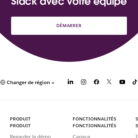
Slack avec votre équipe
s
u
n
n
DÉMARRER
o
u
v
e
l
o
n
g
l
Changer de région
e
t
PRODUIT
FONCTIONNALITÉS
PRODUIT
FONCTIONNALITÉS
Regarder la démo
Canaux
I