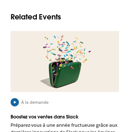
Related Events
I
l
e
s
t
p
o
s
s
i
b
l
À la demande
e
q
Boostez vos ventes dans Slack
u
Préparez-vous à une année fructueuse grâce aux
e