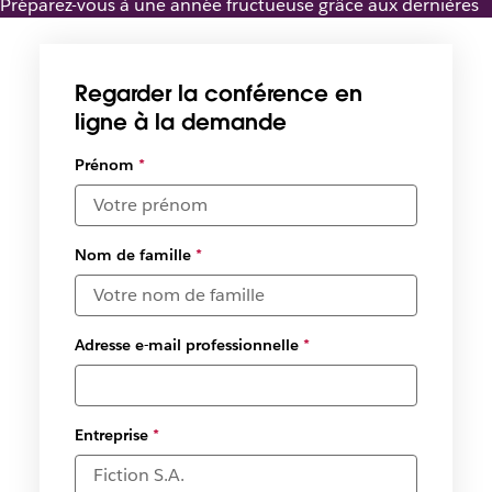
Préparez-vous à une année fructueuse grâce aux dernières
innovations de Slack pour les équipes commerciales
Regarder la conférence en
ligne à la demande
Sélectionner
Prénom
*
des dates et
des fuseaux
horaires
disponibles
Nom de famille
*
*
Adresse e-mail professionnelle
*
Entreprise
*