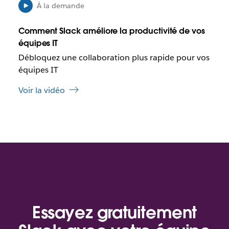
n
l
À la demande
n
e
o
q
Comment Slack améliore la productivité de vos
u
u
équipes IT
v
e
Débloquez une collaboration plus rapide pour vos
e
c
l
e
équipes IT
o
l
n
Voir la vidéo
i
g
e
l
n
e
s
t
’
o
u
v
r
e
d
Essayez gratuitement
a
n