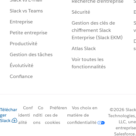
Recherche d’entreprise
S
Slack vs Teams
Sécurité
Entreprise
Gestion des clés de
S
chiffrement Slack
v
Petite entreprise
Enterprise (Slack EKM)
D
Productivité
Atlas Slack
s
Gestion des tâches
Voir toutes les
Évolutivité
fonctionnalités
Confiance
Conf
Co
Préféren
Vos choix en
Téléchar
©2026 Slack
ger
identi
nditi
ces de
matière de
Technologies,
Slack
LLC, une
alité
ons
cookies
confidentialité
entreprise
Salesforce.