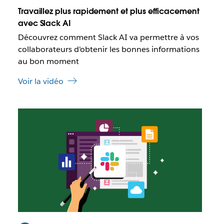
u
q
Travaillez plus rapidement et plus efficacement
v
u
avec Slack AI
e
e
l
Découvrez comment Slack AI va permettre à vos
c
o
e
collaborateurs d'obtenir les bonnes informations
n
l
au bon moment
g
i
l
e
Voir la vidéo
e
n
t
s
’
I
o
l
u
e
v
s
r
t
e
p
d
o
a
s
n
s
s
i
u
b