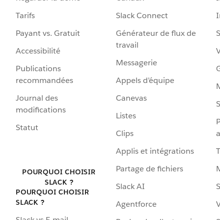
Tarifs
Slack Connect
Payant vs. Gratuit
Générateur de flux de
S
travail
Accessibilité
Messagerie
Publications
G
recommandées
Appels d’équipe
Journal des
Canevas
S
modifications
Listes
P
Statut
Clips
a
Applis et intégrations
Partage de fichiers
POURQUOI CHOISIR
SLACK ?
Slack AI
S
POURQUOI CHOISIR
SLACK ?
Agentforce
V
Slack vs E-mail