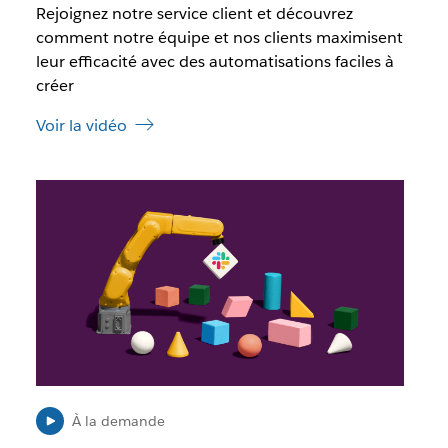
Rejoignez notre service client et découvrez
c
v
e
comment notre équipe et nos clients maximisent
e
l
l
leur efficacité avec des automatisations faciles à
i
o
créer
e
n
n
g
Voir la vidéo
s
l
’
e
o
t
I
u
l
v
e
r
s
e
t
d
p
a
o
n
s
s
s
u
i
n
b
n
l
À la demande
o
e