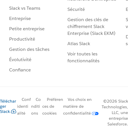
Slack vs Teams
Sécurité
Entreprise
Gestion des clés de
S
chiffrement Slack
v
Petite entreprise
Enterprise (Slack EKM)
D
Productivité
Atlas Slack
s
Gestion des tâches
Voir toutes les
Évolutivité
fonctionnalités
Confiance
Conf
Co
Préféren
Vos choix en
Téléchar
©2026 Slack
ger
identi
nditi
ces de
matière de
Technologies,
Slack
LLC, une
alité
ons
cookies
confidentialité
entreprise
Salesforce.