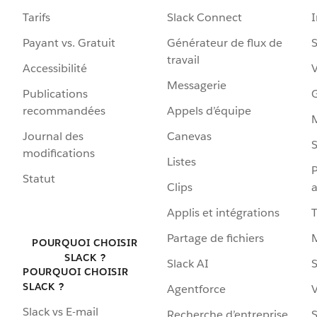
Tarifs
Slack Connect
Payant vs. Gratuit
Générateur de flux de
S
travail
Accessibilité
Messagerie
Publications
G
recommandées
Appels d’équipe
Journal des
Canevas
S
modifications
Listes
P
Statut
Clips
a
Applis et intégrations
Partage de fichiers
POURQUOI CHOISIR
SLACK ?
Slack AI
S
POURQUOI CHOISIR
SLACK ?
Agentforce
V
Slack vs E-mail
Recherche d’entreprise
S