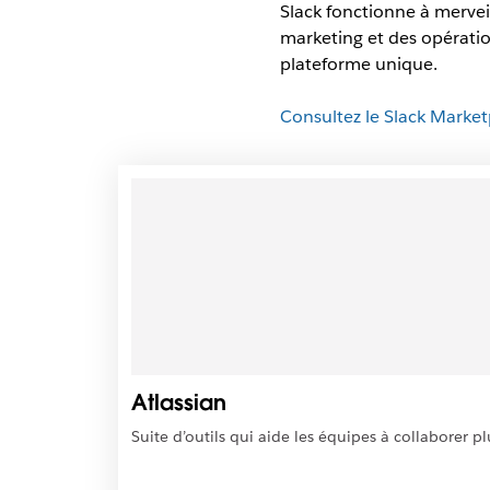
Slack fonctionne à merveil
marketing et des opération
plateforme unique.
Consultez le Slack Market
I
l
e
s
t
p
o
s
s
i
Atlassian
b
l
Suite d’outils qui aide les équipes à collaborer p
e
q