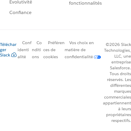
Évolutivité
fonctionnalités
Confiance
Conf
Co
Préféren
Vos choix en
Téléchar
©2026 Slack
ger
identi
nditi
ces de
matière de
Technologies,
Slack
LLC, une
alité
ons
cookies
confidentialité
entreprise
Salesforce.
Tous droits
réservés. Les
différentes
marques
commerciales
appartiennent
à leurs
propriétaires
respectifs.