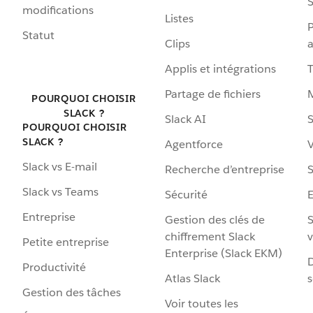
S
modifications
Listes
P
Statut
Clips
a
Applis et intégrations
Partage de fichiers
POURQUOI CHOISIR
SLACK ?
Slack AI
S
POURQUOI CHOISIR
SLACK ?
Agentforce
V
Slack vs E-mail
Recherche d’entreprise
S
Slack vs Teams
Sécurité
Entreprise
Gestion des clés de
S
chiffrement Slack
v
Petite entreprise
Enterprise (Slack EKM)
D
Productivité
Atlas Slack
s
Gestion des tâches
Voir toutes les