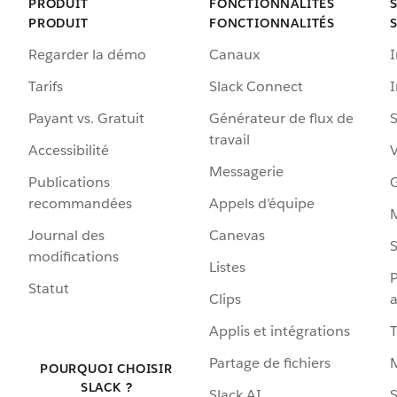
PRODUIT
FONCTIONNALITÉS
PRODUIT
FONCTIONNALITÉS
Regarder la démo
Canaux
I
Tarifs
Slack Connect
Payant vs. Gratuit
Générateur de flux de
S
travail
Accessibilité
Messagerie
Publications
G
recommandées
Appels d’équipe
Journal des
Canevas
S
modifications
Listes
P
Statut
Clips
a
Applis et intégrations
Partage de fichiers
POURQUOI CHOISIR
SLACK ?
Slack AI
S