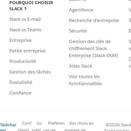
POURQUOI CHOISIR
SLACK ?
Agentforce
V
Slack vs E-mail
Recherche d’entreprise
S
Slack vs Teams
Sécurité
Entreprise
Gestion des clés de
S
chiffrement Slack
v
Petite entreprise
Enterprise (Slack EKM)
D
Productivité
Atlas Slack
s
Gestion des tâches
Voir toutes les
Évolutivité
fonctionnalités
Confiance
Conf
Co
Préféren
Vos choix en
Téléchar
©2026 Slack
ger
identi
nditi
ces de
matière de
Technologies,