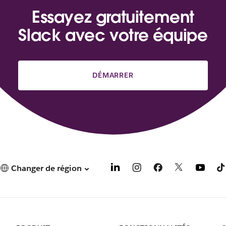
e
d
Essayez gratuitement
a
Slack avec votre équipe
n
s
u
n
n
DÉMARRER
o
u
v
e
l
o
n
g
Changer de région
l
e
t