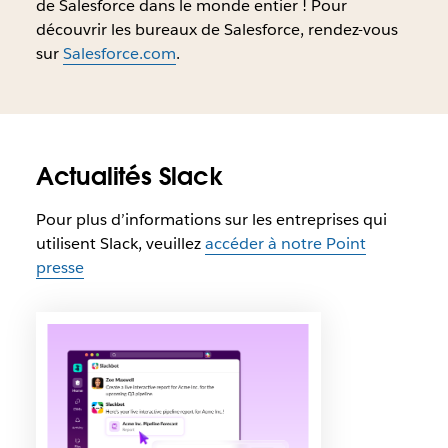
de Salesforce dans le monde entier ! Pour
découvrir les bureaux de Salesforce, rendez-vous
sur
Salesforce.com
.
Actualités Slack
Pour plus d’informations sur les entreprises qui
utilisent Slack, veuillez
accéder à notre Point
presse
I
l
e
s
t
p
o