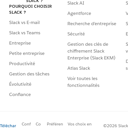
SLACK ?
Slack AI
S
POURQUOI CHOISIR
SLACK ?
Agentforce
V
Slack vs E-mail
Recherche d’entreprise
S
Slack vs Teams
Sécurité
Entreprise
Gestion des clés de
S
chiffrement Slack
v
Petite entreprise
Enterprise (Slack EKM)
D
Productivité
Atlas Slack
s
Gestion des tâches
Voir toutes les
Évolutivité
fonctionnalités
Confiance
Conf
Co
Préféren
Vos choix en
Téléchar
©2026 Slack