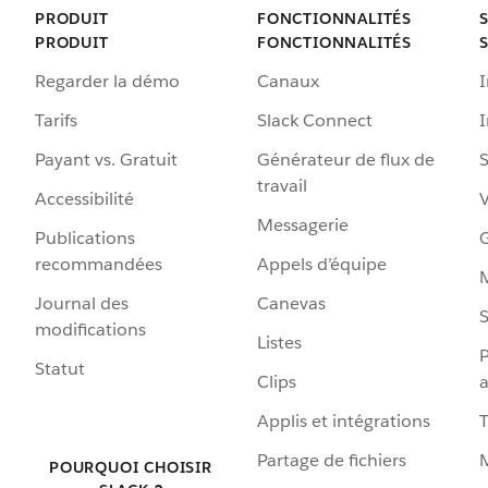
PRODUIT
FONCTIONNALITÉS
PRODUIT
FONCTIONNALITÉS
Regarder la démo
Canaux
I
Tarifs
Slack Connect
Payant vs. Gratuit
Générateur de flux de
S
travail
Accessibilité
Messagerie
Publications
G
recommandées
Appels d’équipe
Journal des
Canevas
S
modifications
Listes
P
Statut
Clips
a
Applis et intégrations
Partage de fichiers
POURQUOI CHOISIR