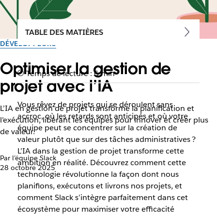
TABLE DES MATIÈRES
DÉVELOPPEURS
Optimiser la gestion de
Temps de lecture : 6 min
projet avec l’IA
Vous rêvez de projets qui se déroulent sans
L’IA en gestion de projet transforme la planification et
accroc, où les retards sont anticipés et où votre
l’exécution, libérant les équipes pour innover et créer plus
équipe peut se concentrer sur la création de
de valeur.
valeur plutôt que sur des tâches administratives ?
L’IA dans la gestion de projet transforme cette
Par l’équipe Slack
ambition en réalité. Découvrez comment cette
28 octobre 2025
technologie révolutionne la façon dont nous
planifions, exécutons et livrons nos projets, et
comment Slack s’intègre parfaitement dans cet
écosystème pour maximiser votre efficacité