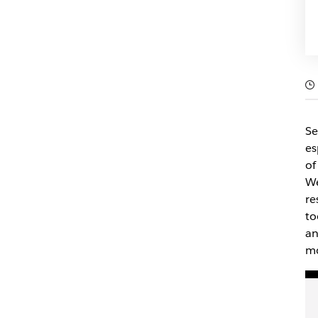
Se
es
of
We
re
to
an
mo