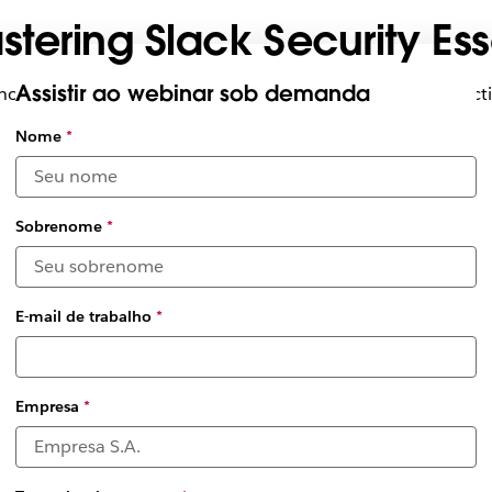
tering Slack Security Ess
Assistir ao webinar sob demanda
nnovations in platform security and best practices for protect
Selecione
Nome
*
a data e os
fusos
horários
disponíveis
Sobrenome
*
*
E-mail de trabalho
*
Empresa
*