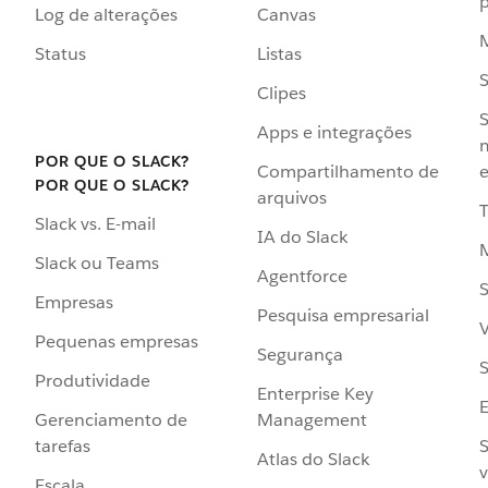
p
Log de alterações
Canvas
Status
Listas
Clipes
S
Apps e integrações
POR QUE O SLACK?
Compartilhamento de
e
POR QUE O SLACK?
arquivos
Slack vs. E-mail
IA do Slack
Slack ou Teams
Agentforce
S
Empresas
Pesquisa empresarial
V
Pequenas empresas
Segurança
S
Produtividade
Enterprise Key
Management
Gerenciamento de
S
tarefas
Atlas do Slack
v
Escala