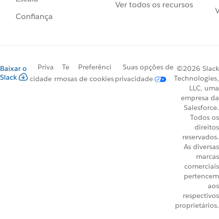
Ver todos os recursos
V
Confiança
Priva
Te
Preferênci
Suas opções de
Baixar o
©2026 Slack
Slack
Technologies,
cidade
rmos
as de cookies
privacidade
LLC, uma
empresa da
Salesforce.
Todos os
direitos
reservados.
As diversas
marcas
comerciais
pertencem
aos
respectivos
proprietários.